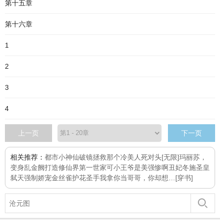
第十五章
第十六章
1
2
3
4
上一页
下一页
相关推荐：
都市小神仙
破镜
拯救那个冷美人死对头[无限]
玛丽苏，
变身
乱金阙
打造修仙界第一世家
可小王爷是美强惨啊
丑妃冬施
圣皇
弑天
强制娇宠金丝雀
护花圣手
我拿你当哥哥，你却想…[穿书]