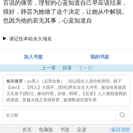
言说的痛苦，理智的心蓝知道自己早应该结束，
很好，静芸为她做了这个决定，让她从中解脱。
也因为他的若无其事，心蓝知道自
请记住本站永久域名
加入书签
我的书架
上一章
目录
下一页
相关推荐：
yu美人（总受合集）
,
别让陌生人进你的房间
,
棋子
【abo】
,
【同人】大国手
,
[双性]男生女生大冲关
,
被迫给兽族国
王生崽子[西幻]
,
被动狩猎
,
反噬
,
昭昭
,
【总攻】人人都想做我的
肉便器
,
穿越火线之英雄有梦
,
被调教成淫荡学弟
首页
电脑版
书架
足迹
↑返回顶部