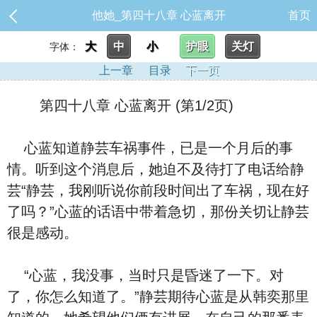
他她_第四十八章 心蓝离开
首页
大
中
小
护眼
关灯
字体：
上一章
目录
下一页
第四十八章 心蓝离开 (第1/2页)
心蓝知道静芸车祸事件，已是一个月后的事
情。听到这个消息后，她迫不及待打了电话给静
芸“静芸，我刚听说你前段时间出了车祸，现在好
了吗？”心蓝的话语中带着急切，那份关切让静芸
很是感动。
“心蓝，我没事，当时只是昏迷了一下。对
了，你怎么知道了。”静芸期待心蓝是从韩奕那里