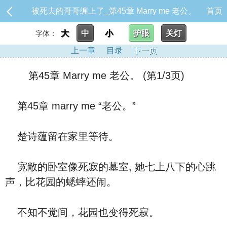
被死去的哥哥缠上了_第45章 Marry me 老公。
首页
大
中
小
护眼
关灯
字体：
上一章
目录
下一页
第45章 Marry me 老公。 (第1/3页)
第45章 marry me “老公。”
楚诗蕴留在家里等待。
宽敞的卧室像死寂的墓室, 她七上八下的心跳
声，比花园的蟋蟀还闹。
不知不觉间，花园也变得死寂。