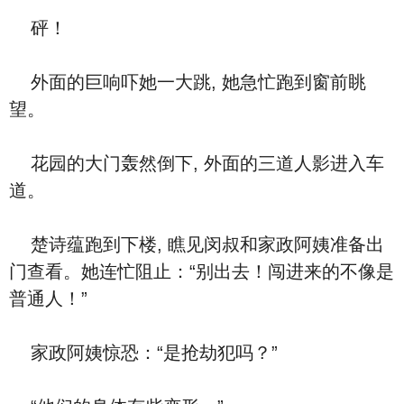
砰！
外面的巨响吓她一大跳, 她急忙跑到窗前眺
望。
花园的大门轰然倒下, 外面的三道人影进入车
道。
楚诗蕴跑到下楼, 瞧见闵叔和家政阿姨准备出
门查看。她连忙阻止：“别出去！闯进来的不像是
普通人！”
家政阿姨惊恐：“是抢劫犯吗？”