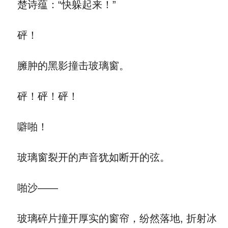
楚诗蕴：“快躲起来！”
砰！
臃肿的黑影撞击玻璃窗。
砰！砰！砰！
噼啪！
玻璃窗裂开的声音犹如断开的弦。
啪沙——
玻璃碎片撞开厚实的窗帘，纷然落地, 折射冰