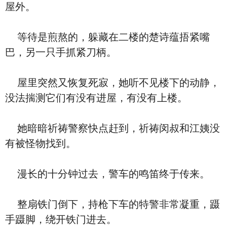
屋外。
等待是煎熬的，躲藏在二楼的楚诗蕴捂紧嘴
巴，另一只手抓紧刀柄。
屋里突然又恢复死寂，她听不见楼下的动静，
没法揣测它们有没有进屋，有没有上楼。
她暗暗祈祷警察快点赶到，祈祷闵叔和江姨没
有被怪物找到。
漫长的十分钟过去，警车的鸣笛终于传来。
整扇铁门倒下，持枪下车的特警非常凝重，蹑
手蹑脚，绕开铁门进去。