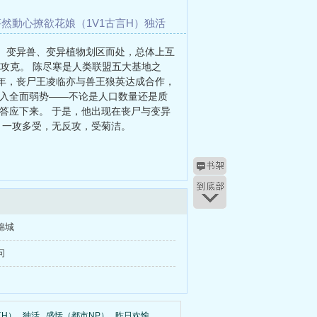
怦然動心
撩欲花娘（1V1古言H）
独活
 H 短文合集）
高家有男心慕君
农家记事
、变异兽、变异植物划区而处，总体上互
攻克。 陈尽寒是人类联盟五大基地之
8年，丧尸王凌临亦与兽王狼英达成合作，
陷入全面弱势——不论是人口数量还是质
答应下来。 于是，他出现在丧尸与变异
。一攻多受，无反攻，受菊洁。
锦城
问
言H）
独活
盛恬（都市NP）
昨日欢愉