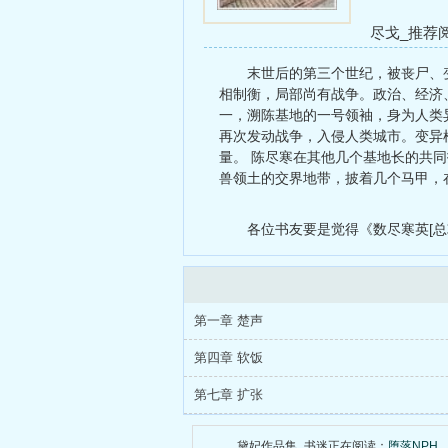
尽戈_推荐
盛恬（都市
末世后的第三个世纪，被丧尸、
相制衡，局部尚有战争。政治、经济
一，溯陈基地的一号领袖，身为人类
再次发动战争，入侵人类城市。变异
量。 陈尽寒在其他几个基地长的共
兽领土的交界地带，披着几个马甲，
各位书友要是觉得《数尽寒英[总
第一章 楚声
第四章 软饭
第七章 扩张
黛妃作品集_书迷正在阅读：
堕落NPH