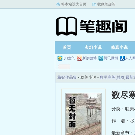
将本站设为首页
收藏笔趣阁
首页
玄幻小说
修真小说
QQ空间
新浪微博
腾讯微博
人人
黛妃作品集
- 耽美小说 -
数尽寒英[总攻]最
数尽寒
分类：耽美
作 者：尽
最新章节：