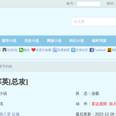
账号：
密码
都市小说
历史小说
网游小说
科幻小说
临时书架
网
QQ好友
微信
百度云收藏
百度贴吧
天涯社区
Facebook
我
新章节列表
英[总攻]
小说
状 态：连载
戈
动 作：
直达底部
加
第八章 征服
最后更新：2022-12-28 1