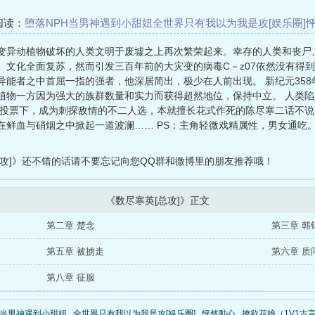
阅读：
堕落NPH
当男神遇到小甜妞
全世界只有我以为我是攻[娱乐圈]
NP）
昨日欢愉
我想顶弄你（futa）百合gl
乱式Bedtime story（1v1
变异动植物破坏的人类文明于废墟之上再次繁荣起来。幸存的人类和丧尸
、文化全面复苏，然而引发三百年前的大灾变的病毒C－z07依然没有得到
异能者之中首屈一指的强者，他深居简出，极少在人前出现。 新纪元35
植物一方因为强大的族群数量和实力而获得超然地位，保持中立。 人类
同投票下，成为刺探敌情的不二人选，本就擅长花式作死的陈尽寒二话不说
在鲜血与硝烟之中掀起一道波澜…… PS：主角轻微戏精属性，男女通吃
攻]》还不错的话请不要忘记向您QQ群和微博里的朋友推荐哦！
《数尽寒英[总攻]》正文
第二章 楚念
第三章 韩
第五章 被掳走
第六章 质
第八章 征服
当男神遇到小甜妞
全世界只有我以为我是攻[娱乐圈]
怦然動心
撩欲花娘（1V1古