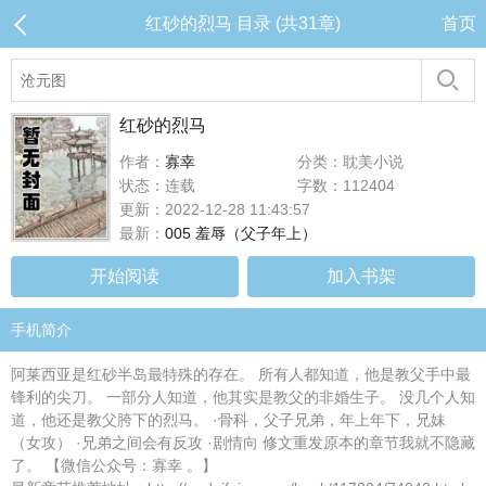
红砂的烈马 目录 (共31章)
首页
红砂的烈马
作者：
寡幸
分类：耽美小说
状态：连载
字数：112404
更新：2022-12-28 11:43:57
最新：
005 羞辱（父子年上）
开始阅读
加入书架
手机简介
阿莱西亚是红砂半岛最特殊的存在。 所有人都知道，他是教父手中最
锋利的尖刀。 一部分人知道，他其实是教父的非婚生子。 没几个人知
道，他还是教父胯下的烈马。 ·骨科，父子兄弟，年上年下，兄妹
（女攻） ·兄弟之间会有反攻 ·剧情向 修文重发原本的章节我就不隐藏
了。 【微信公众号：寡幸 。】