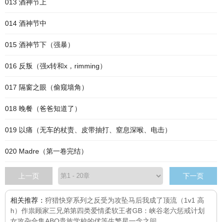
013 酒神节上
014 酒神节中
015 酒神节下（强暴）
016 反叛（强x转和x，rimming）
017 隔窗之眼（偷窥墙角）
018 晚餐（爸爸知道了）
019 以痛（无车的杖责、皮带抽打、窒息深喉、电击）
020 Madre（第一卷完结）
上一页
下一页
相关推荐：
狩猎
快穿系列之反受为攻
坠马后我成了顶流（1v1 高
h）
作祟
顾家三兄弟
第四类爱情
柔软
王者GB：峡谷老六惩戒计划
女攻
杂合集
ABO贵族学校的优等生
繁星
一念之间