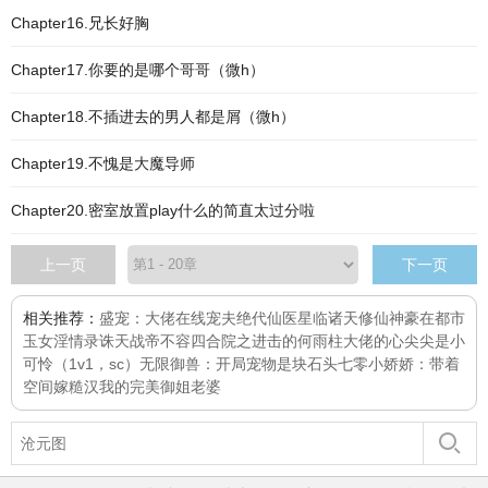
Chapter16.兄长好胸
Chapter17.你要的是哪个哥哥（微h）
Chapter18.不插进去的男人都是屑（微h）
Chapter19.不愧是大魔导师
Chapter20.密室放置play什么的简直太过分啦
上一页
下一页
相关推荐：
盛宠：大佬在线宠夫
绝代仙医
星临诸天
修仙神豪在都市
玉女淫情录
诛天战帝
不容
四合院之进击的何雨柱
大佬的心尖尖是小
可怜（1v1，sc）
无限御兽：开局宠物是块石头
七零小娇娇：带着
空间嫁糙汉
我的完美御姐老婆