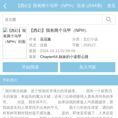
【西幻】我有两个马甲（NPH） 目录 (共64章)
首页
【西幻】我有两个马甲（NPH）
作者：
花花酱
分类：玄幻小说
状态：连载
字数：284527
更新：2024-10-13 02:09:09
最新：
Chapter64.妹妹的小逼那么骚
开始阅读
加入书架
手机简介
" 我叫薇吉妮娅，是个投胎技术满分的穿越者。 我有一个权势滔
天的家族，有超高的魔法天赋，还有三位帅得惨绝人寰各具特色的亲
哥。 但是，我长得不行。 如果说我的家族人均美颜盛世，那
我就是丢到人堆里找不出来的平凡。 我十六年的生涯里，遇到的
所有帅哥都对我丝毫不感兴趣。 是的，即使是穿越了，人类还是