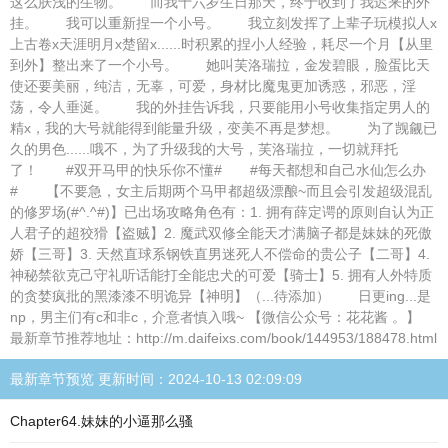
这么肤浅的生物。 而我十六岁生日那天，终于收到了我迟来的外
挂。 我可以重新捏一个小号。 我立刻发挥了上辈子玩模拟人x
上古卷x天涯明月x楚留x......时积累的捏小人经验，耗尽一个月【从里
到外】整出来了一个小号。 她叫芙洛瑞拉，金发碧眼，脸蛋比天
使还要美丽，纯洁，无辜，可爱，身材比魔鬼更加诱惑，邪恶，淫
荡，令人垂涎。 我的外挂告诉我，只要能用小号收集指定男人的
精x，我的大号就能得到能量升级，变美不再是梦想。 为了觊觎已
久的男色......哦不，为了升级我的大号，芙洛瑞拉，一切就拜托
了！ #双开马甲的快乐你不懂# #每天都想和自己水仙怎么办
# 【不要急，女主后期两个马甲都超级漂酿~而且会引发超级混乱
的修罗场(#^.^#)】已出场攻略角色有：1. 拥有薛定谔的原则自认为正
人君子的超狡猾【盗贼】2. 魔武双修全能天才满脑子都是妹妹的死傲
娇【三哥】3. 天然直球系钢铁直男迷死人不偿命的贵公子【二哥】4.
神秘禁欲克己守礼听话能打全能忠犬的可爱【骑士】5. 拥有人外特质
的贪婪疯批的黑漆漆不明诡异【神明】（...待添加） 日更ing...是
np，男主们有c和非c，介意者慎入哦~ 【微信公众号：花花酱 。】
最新章节推荐地址：http://m.daifeixs.com/book/144953/188478.html
最新章节预览 更新时间：2024-10-13 02:09:09
Chapter64.妹妹的小逼那么骚