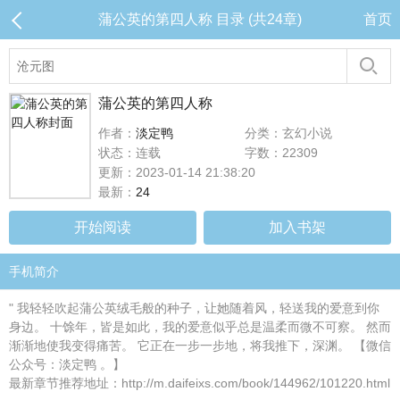
蒲公英的第四人称 目录 (共24章)
首页
蒲公英的第四人称
作者：
淡定鸭
分类：玄幻小说
状态：连载
字数：22309
更新：2023-01-14 21:38:20
最新：
24
开始阅读
加入书架
手机简介
" 我轻轻吹起蒲公英绒毛般的种子，让她随着风，轻送我的爱意到你
身边。 十馀年，皆是如此，我的爱意似乎总是温柔而微不可察。 然而
渐渐地使我变得痛苦。 它正在一步一步地，将我推下，深渊。 【微信
公众号：淡定鸭 。】
最新章节推荐地址：http://m.daifeixs.com/book/144962/101220.html