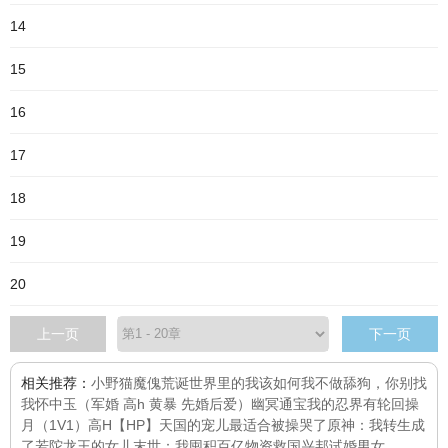
14
15
16
17
18
19
20
上一页
下一页
相关推荐：
小野猫
魔傀
荒诞世界里的我该如何
我不做舔狗，你别找
我
怀中玉（军婚 高h 黄暴 先婚后爱）
幽冥通宝
我的忍界有轮回
操
月（1V1）高H
【HP】天国的宠儿最适合被操哭了
原神：我转生成
了若陀龙王的女儿
末世：我囤积百亿物资救国兴邦
试婚男女