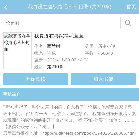
我真没在兽综撸毛茸茸 目录 (共210章)
首页
我真没在兽综撸毛茸茸
作者：
西兰树
分类：历史小说
状态：连载
字数：460843
更新：2024-11-30 02:44:04
最新：
第210章
开始阅读
加入书架
手机简介
" 程知鱼得了一种让人羞耻的病，自从得了这怪病，他就窝在家里整
天不出门。 然后有一天，他穿了，病也穿了。 程知鱼刚睁开眼睛，就
发现面前的鳄鱼朝他张开了血盆大口。 程·不怕·但哭了·知鱼：…… ..
【微信公众号：西兰树 。】
最新章节推荐地址：http://m.daifeixs.com/book/174916/228805.html