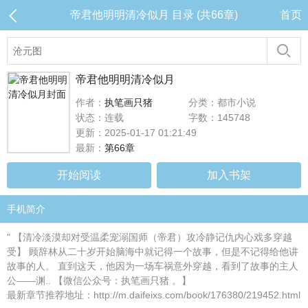
帝君他明明清冷似月 目录 (共66章)
首页
帝君他明明清冷似月
作者：
执笔画只猪
分类：都市小说
状态：连载
字数：145748
更新：2025-01-17 01:21:49
最新：
第66章
开始阅读
加入书架
手机简介
" 【清冷淡漠却对受温柔宠溺国师（帝君）攻冷静记仇内心戏多穿越
受】 顾辞林从二十岁开始脑海中就记得一个故事，但是不记得给他讲
故事的人。 直到这天，他因为一场车祸意外穿越，看到了故事的主人
公——渊.. 【微信公众号：执笔画只猪 。】
最新章节推荐地址：http://m.daifeixs.com/book/176380/219452.html