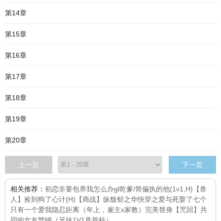
第14章
第15章
第16章
第17章
第18章
第19章
第20章
上一页
下一页
相关推荐：
初恋非要包养我怎么办gl
乾爹/简
偏执的他(1v1,H)
【兽
人】捡到狗了
心计(H)
【商战】纵馥郁之华
快穿之爱与死
娶了七个
只有一个爱我
隐忍距离（年上，雇主x家教）
完美替身
【咒回】共
同的女友
禁锢（兄妹1V1真骨科）