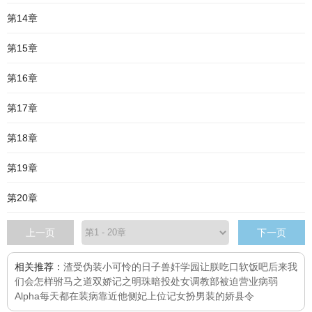
第14章
第15章
第16章
第17章
第18章
第19章
第20章
上一页
下一页
相关推荐：
渣受伪装小可怜的日子
兽奸学园
让朕吃口软饭吧
后来我
们会怎样
驸马之道
双娇记之明珠暗投
处女调教部
被迫营业
病弱
Alpha每天都在装病
靠近他
侧妃上位记
女扮男装的娇县令