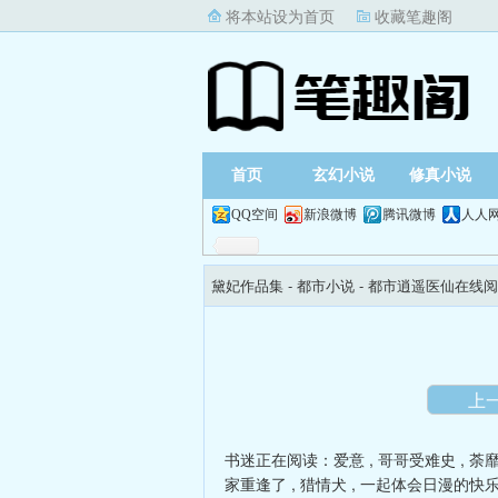
将本站设为首页
收藏笔趣阁
首页
玄幻小说
修真小说
QQ空间
新浪微博
腾讯微博
人人
黛妃作品集
- 都市小说 -
都市逍遥医仙在线阅
上
书迷正在阅读：
爱意
,
哥哥受难史
,
荼
家重逢了
,
猎情犬
,
一起体会日漫的快