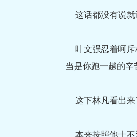
这话都没有说就让
叶文强忍着呵斥林
当是你跑一趟的辛
这下林凡看出来
本来按照他十不治