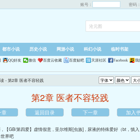
账号：
密码
都市小说
历史小说
网游小说
科幻小说
临时书架
网
QQ好友
微信
百度云收藏
百度贴吧
天涯社区
Facebook
我
读
- 第2章 医者不容轻践
第2章 医者不容轻践
一章
返回目录
下一章
加入
靡
,
【GB/第四爱】虚情假意
,
亚尔维斯[虫族]
,
尿液的特殊爱好（bt，慎入
乐世界吧