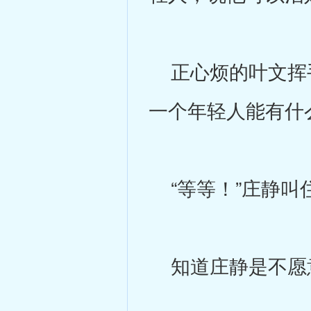
正心烦的叶文挥手
一个年轻人能有什
“等等！”庄静叫
知道庄静是不愿