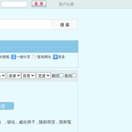
：
用户注册
的搜狐
一键分享
复制网址
更多
翻页
夜间
书签
）
,
驯化
,
威化饼干
,
随郁而安
,
我和冤