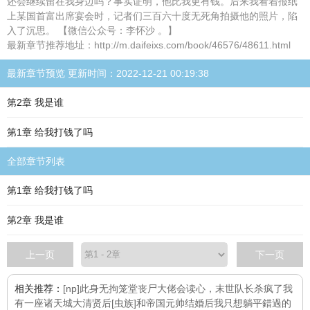
还会继续留在我身边吗？事实证明，他比我更有钱。后来我看着报纸
上某国首富出席宴会时，记者们三百六十度无死角拍摄他的照片，陷
入了沉思。 【微信公众号：李怀沙 。】
最新章节推荐地址：http://m.daifeixs.com/book/46576/48611.html
最新章节预览 更新时间：2022-12-21 00:19:38
第2章 我是谁
第1章 给我打钱了吗
全部章节列表
第1章 给我打钱了吗
第2章 我是谁
上一页
下一页
相关推荐：
[np]此身无拘
笼堂
丧尸大佬会读心，末世队长杀疯了
我
有一座诸天城
大清贤后
[虫族]和帝国元帅结婚后我只想躺平
錯過的