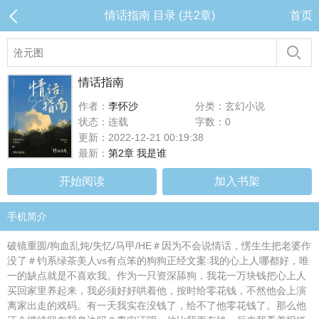
情话指南 目录 (共2章)
首页
情话指南
作者：
李怀沙
分类：玄幻小说
状态：连载
字数：0
更新：2022-12-21 00:19:38
最新：
第2章 我是谁
开始阅读
加入书架
手机简介
破镜重圆/狗血乱炖/失忆/马甲/HE＃因为不会说情话，愣生生把老婆作
没了＃钓系绿茶美人vs有点笨的狗狗正经文案:我的心上人哪都好，唯
一的缺点就是不喜欢我。作为一只资深舔狗，我花一万块钱把心上人
买回家里养起来，我必须好好哄着他，按时给零花钱，不然他会上演
离家出走的戏码。有一天我实在没钱了，给不了他零花钱了。那么他