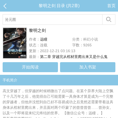
黎明之剑 目录 (共2章)
首页
黎明之剑
作者：
远瞳
分类：科幻小说
状态：连载
字数：9265
更新：2022-12-21 03:16:13
最新：
第二章 穿越完从棺材里爬出来又是什么鬼
开始阅读
加入书架
手机简介
高文穿越了，但穿越的时候稍微出了点问题。在某个异界大陆上空飘
了十几万年之后，他觉得自己可能需要一具身体才算是成为一个完整
的穿越者，但他并没想到自己好不容易成功之后竟然还需要带着这具
身体从棺材里爬出来，并且面对两个吓蒙了的曾曾曾曾……曾孙女。
以及一个即将迎来纪元终结的世界。 【微信公众号：远瞳 。】