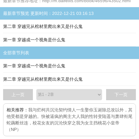
最新章节推荐地址：http://m.daifeixs.com/book/46596/43502.html
最新章节预览 更新时间：2022-12-21 03:16:13
第二章 穿越完从棺材里爬出来又是什么鬼
第一章 穿越成一个视角是什么鬼
全部章节列表
第一章 穿越成一个视角是什么鬼
第二章 穿越完从棺材里爬出来又是什么鬼
上一页
下一页
相关推荐：
我与烂柯共沉沦
契约情人
一生娶你
玉诞
除总攻以外，其
他受都是穿越的。
快被逼疯的阁主大人
我的性转变
陆遥与萧肆
衔尾
蛇
藕断丝连，校花女友的沉沦
快穿之我为女主挡桃花
小皇帝
（NP）